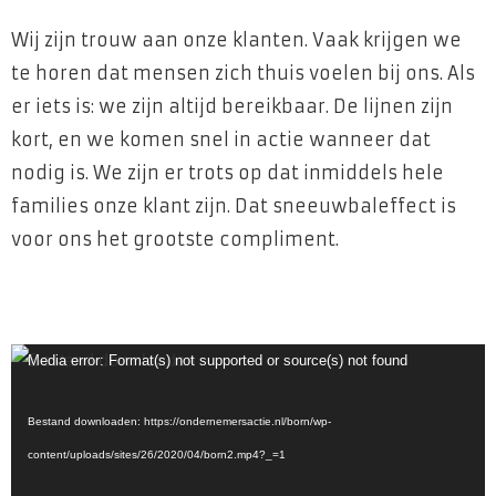
Wij zijn trouw aan onze klanten. Vaak krijgen we
te horen dat mensen zich thuis voelen bij ons. Als
er iets is: we zijn altijd bereikbaar. De lijnen zijn
kort, en we komen snel in actie wanneer dat
nodig is. We zijn er trots op dat inmiddels hele
families onze klant zijn. Dat sneeuwbaleffect is
voor ons het grootste compliment.
Videospeler
Media error: Format(s) not supported or source(s) not found
Bestand downloaden: https://ondernemersactie.nl/born/wp-
content/uploads/sites/26/2020/04/born2.mp4?_=1